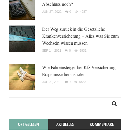
Abschluss noch?
JUN 27, 2022
0
4987
Der Weg zurück in die Gesetzliche
Krankenversicherung – Alles was Sie zum
Wechseln wissen müssen
SEP 14, 2021
0
5931
Wie Fahreinsteiger bei Kfz-Versicherung
Ersparnisse herausholen
JUL 20, 2021
0
5588
OFT GELESEN
AKTUELLES
KOMMENTARE