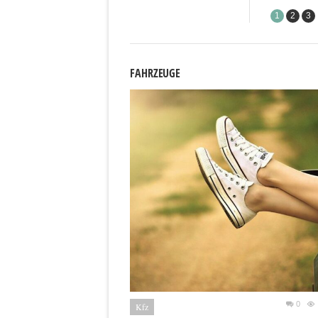
1
2
3
FAHRZEUGE
0
Kfz