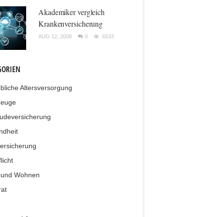
Akademiker vergleich
Krankenversicherung
AUG 12, 2008
0
6533
GORIEN
ebliche Altersversorgung
zeuge
udeversicherung
ndheit
ersicherung
licht
 und Wohnen
at