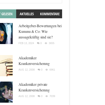
T GELESEN
AKTUELLES
KOMMENTARE
Arbeitgeber-Bewertungen bei
Kununu & Co: Wie
aussagekräftig sind sie?
FEB 13, 2024
0
3655
Akademiker
Krankenversicherung
AUG 12, 2008
0
6961
Akademiker private
Krankenversicherung
AUG 12, 2008
0
7039