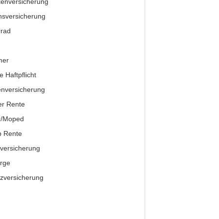
enversicherung
sversicherung
rrad
mer
e Haftpflicht
nversicherung
er Rente
r/Moped
p Rente
lversicherung
rge
zversicherung