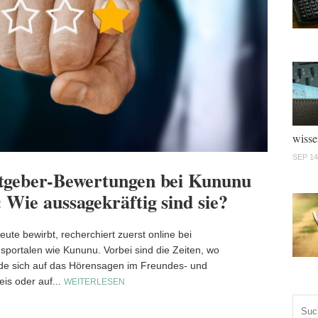
wisse
SEP 14
tgeber-Bewertungen bei Kununu
Risiko
 Wie aussagekräftig sind sie?
der A
eute bewirbt, recherchiert zuerst online bei
Risikolebe
portalen wie Kununu. Vorbei sind die Zeiten, wo
als die ält
e sich auf das Hörensagen im Freundes- und
nutzten so
eis oder auf...
Welchen...
WEITERLESEN