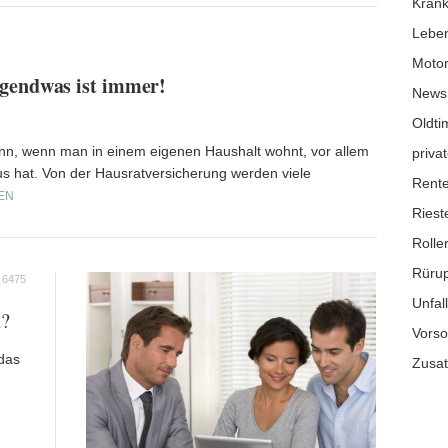
Krank
Leben
Moto
rgendwas ist immer!
News
Oldti
n, wenn man in einem eigenen Haushalt wohnt, vor allem
privat
s hat. Von der Hausratversicherung werden viele
Rente
EN
Riest
Rolle
Rüru
6475
Unfal
n?
Vorso
das
Zusat