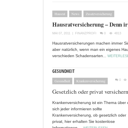
Hausrat
News
Zusatzversicherung
Hausratversicherung – Denn i
MAI 07, 2011
|
FINANZPROFI
0
4813
Hausratversicherungen machen immer Sin
aber natürlich, wenn man ein eigenes Hau
verschieden Schadensarten...
WEITERLES
GESUNDHEIT
0
Gesundheit
Krankenversicherung
Gesetzlich oder privat versicher
Krankenversicherung ist ein Thema über 
sich jeder informieren sollte
Krankenversicherung, ob gesetzlich oder
privat, hier erhalten Sie kostenlose
Informationen....