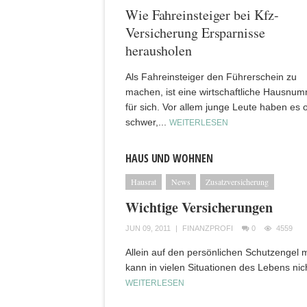
Wie Fahreinsteiger bei Kfz-
Versicherung Ersparnisse
herausholen
Als Fahreinsteiger den Führerschein zu
machen, ist eine wirtschaftliche Hausnu
für sich. Vor allem junge Leute haben es o
schwer,...
WEITERLESEN
HAUS UND WOHNEN
Hausrat
News
Zusatzversicherung
Wichtige Versicherungen
JUN 09, 2011
|
FINANZPROFI
0
4559
Allein auf den persönlichen Schutzengel 
kann in vielen Situationen des Lebens nic
WEITERLESEN