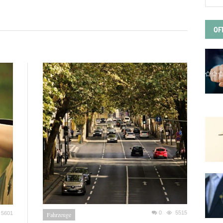
OF
0
5515
5601
Fahrzeuge