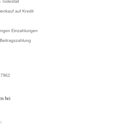
 Todesfall
ienkauf auf Kredit
ingen Einzahlungen
 Beitragszahlung
87962
en bei
5