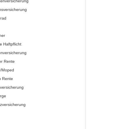
enversicherung
sversicherung
rrad
mer
e Haftpflicht
nversicherung
er Rente
r/Moped
p Rente
lversicherung
rge
zversicherung