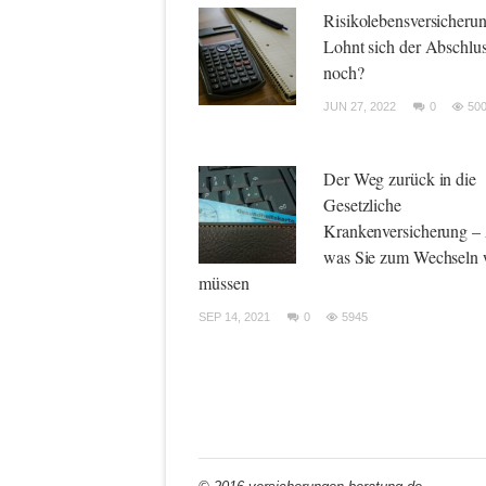
Risikolebensversicherun
Lohnt sich der Abschlu
noch?
JUN 27, 2022
0
50
Der Weg zurück in die
Gesetzliche
Krankenversicherung – 
was Sie zum Wechseln 
müssen
SEP 14, 2021
0
5945