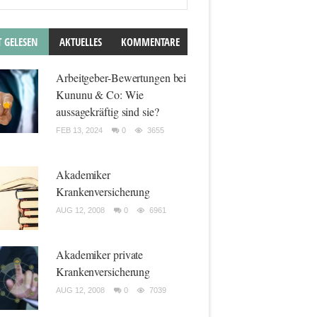
T GELESEN
AKTUELLES
KOMMENTARE
Arbeitgeber-Bewertungen bei
Kununu & Co: Wie
aussagekräftig sind sie?
FEB 13, 2024
0
3655
Akademiker
Krankenversicherung
AUG 12, 2008
0
6961
Akademiker private
Krankenversicherung
AUG 12, 2008
0
7039