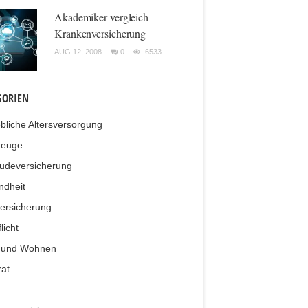
Akademiker vergleich
Krankenversicherung
AUG 12, 2008
0
6533
GORIEN
ebliche Altersversorgung
zeuge
udeversicherung
ndheit
ersicherung
licht
 und Wohnen
at