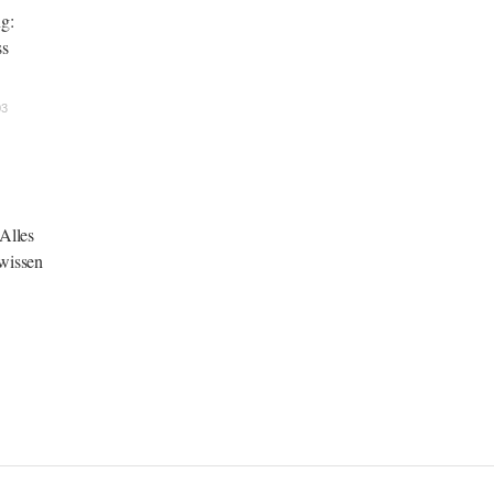
g:
ss
03
Alles
wissen