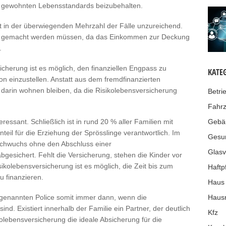
 gewohnten Lebensstandards beizubehalten.
t in der überwiegenden Mehrzahl der Fälle unzureichend.
iche gemacht werden müssen, da das Einkommen zur Deckung
.
icherung ist es möglich, den finanziellen Engpass zu
KATE
on einzustellen. Anstatt aus dem fremdfinanzierten
darin wohnen bleiben, da die Risikolebensversicherung
Betri
Fahr
Gebä
eressant. Schließlich ist in rund 20 % aller Familien mit
nteil für die Erziehung der Sprösslinge verantwortlich. Im
Gesu
Nachwuchs ohne den Abschluss einer
Glasv
abgesichert. Fehlt die Versicherung, stehen die Kinder vor
ikolebensversicherung ist es möglich, die Zeit bis zum
Haftpf
 finanzieren.
Haus
Hausr
rgenannten Police somit immer dann, wenn die
ind. Existiert innerhalb der Familie ein Partner, der deutlich
Kfz
kolebensversicherung die ideale Absicherung für die