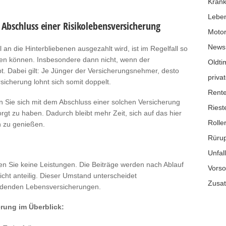
Krank
Leben
 Abschluss einer Risikolebensversicherung
Moto
News
an die Hinterbliebenen ausgezahlt wird, ist im Regelfall so
den können. Insbesondere dann nicht, wenn der
Oldti
t. Dabei gilt: Je Jünger der Versicherungsnehmer, desto
privat
sicherung lohnt sich somit doppelt.
Rente
n Sie sich mit dem Abschluss einer solchen Versicherung
Riest
orgt zu haben. Dadurch bleibt mehr Zeit, sich auf das hier
Rolle
n zu genießen.
Rüru
Unfal
alten Sie keine Leistungen. Die Beiträge werden nach Ablauf
Vorso
icht anteilig. Dieser Umstand unterscheidet
Zusat
ildenden Lebensversicherungen.
erung im Überblick: