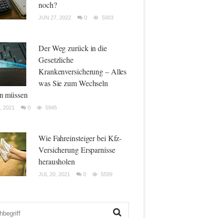
noch?
JUN 27, 2022
0
5003
Der Weg zurück in die
Gesetzliche
Krankenversicherung – Alles
was Sie zum Wechseln
n müssen
, 2021
0
5945
Wie Fahreinsteiger bei Kfz-
Versicherung Ersparnisse
herausholen
JUL 20, 2021
0
5599