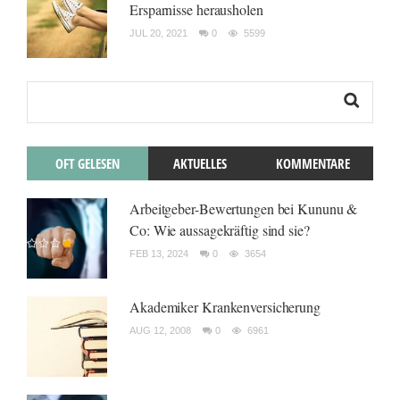
Ersparnisse herausholen
JUL 20, 2021
0
5599
OFT GELESEN
AKTUELLES
KOMMENTARE
Arbeitgeber-Bewertungen bei Kununu &
Co: Wie aussagekräftig sind sie?
FEB 13, 2024
0
3654
Akademiker Krankenversicherung
AUG 12, 2008
0
6961