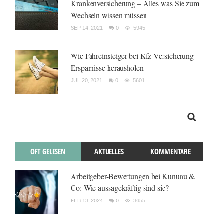
Krankenversicherung – Alles was Sie zum
Wechseln wissen müssen
SEP 14, 2021
0
5945
Wie Fahreinsteiger bei Kfz-Versicherung
Ersparnisse herausholen
JUL 20, 2021
0
5601
OFT GELESEN
AKTUELLES
KOMMENTARE
Arbeitgeber-Bewertungen bei Kununu &
Co: Wie aussagekräftig sind sie?
FEB 13, 2024
0
3655