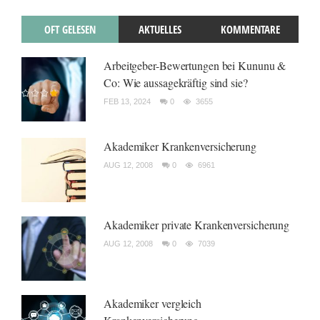
OFT GELESEN
AKTUELLES
KOMMENTARE
Arbeitgeber-Bewertungen bei Kununu &
Co: Wie aussagekräftig sind sie?
FEB 13, 2024
0
3655
Akademiker Krankenversicherung
AUG 12, 2008
0
6961
Akademiker private Krankenversicherung
AUG 12, 2008
0
7039
Akademiker vergleich