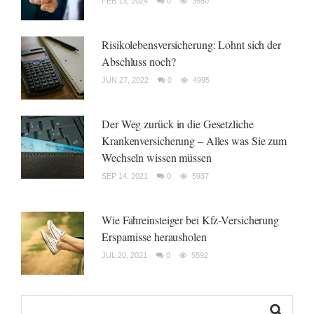
FEB 13, 2024
0
3650
Risikolebensversicherung: Lohnt sich der
Abschluss noch?
JUN 27, 2022
0
4995
Der Weg zurück in die Gesetzliche
Krankenversicherung – Alles was Sie zum
Wechseln wissen müssen
SEP 14, 2021
0
5937
Wie Fahreinsteiger bei Kfz-Versicherung
Ersparnisse herausholen
JUL 20, 2021
0
5592