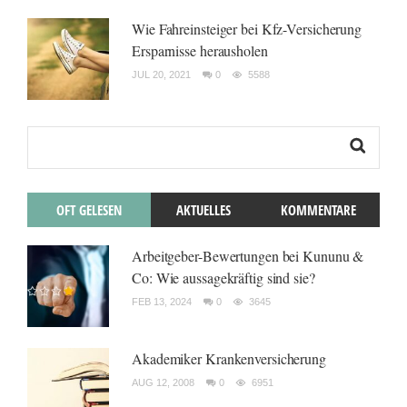
Wie Fahreinsteiger bei Kfz-Versicherung
Ersparnisse herausholen
JUL 20, 2021
0
5588
OFT GELESEN
AKTUELLES
KOMMENTARE
Arbeitgeber-Bewertungen bei Kununu &
Co: Wie aussagekräftig sind sie?
FEB 13, 2024
0
3645
Akademiker Krankenversicherung
AUG 12, 2008
0
6951