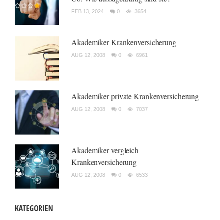
FEB 13, 2024
0
3654
Akademiker Krankenversicherung
AUG 12, 2008
0
6961
Akademiker private Krankenversicherung
AUG 12, 2008
0
7037
Akademiker vergleich
Krankenversicherung
AUG 12, 2008
0
6533
KATEGORIEN