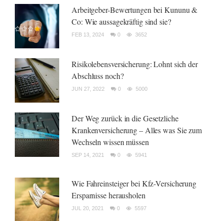
Arbeitgeber-Bewertungen bei Kununu &
Co: Wie aussagekräftig sind sie?
FEB 13, 2024
0
3652
Risikolebensversicherung: Lohnt sich der
Abschluss noch?
JUN 27, 2022
0
5000
Der Weg zurück in die Gesetzliche
Krankenversicherung – Alles was Sie zum
Wechseln wissen müssen
SEP 14, 2021
0
5941
Wie Fahreinsteiger bei Kfz-Versicherung
Ersparnisse herausholen
JUL 20, 2021
0
5597