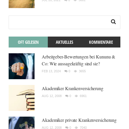
JUL 20, 2021
0
5601
OFT GELESEN
AKTUELLES
KOMMENTARE
Arbeitgeber-Bewertungen bei Kununu &
Co: Wie aussagekräftig sind sie?
FEB 13, 2024
0
3655
Akademiker Krankenversicherung
AUG 12, 2008
0
6961
Akademiker private Krankenversicherung
AUG 12, 2008
0
7040