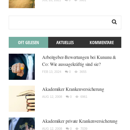
JUL 20, 2021
0
5601
OFT GELESEN
AKTUELLES
KOMMENTARE
Arbeitgeber-Bewertungen bei Kununu &
Co: Wie aussagekräftig sind sie?
FEB 13, 2024
0
3655
Akademiker Krankenversicherung
AUG 12, 2008
0
6961
Akademiker private Krankenversicherung
AUG 12, 2008
0
7039