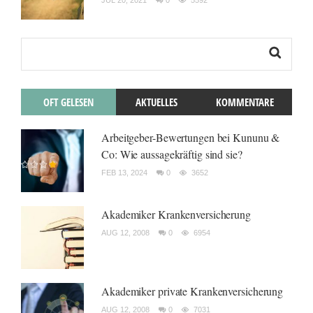
JUL 20, 2021
0
5592
OFT GELESEN
AKTUELLES
KOMMENTARE
Arbeitgeber-Bewertungen bei Kununu &
Co: Wie aussagekräftig sind sie?
FEB 13, 2024
0
3652
Akademiker Krankenversicherung
AUG 12, 2008
0
6954
Akademiker private Krankenversicherung
AUG 12, 2008
0
7031