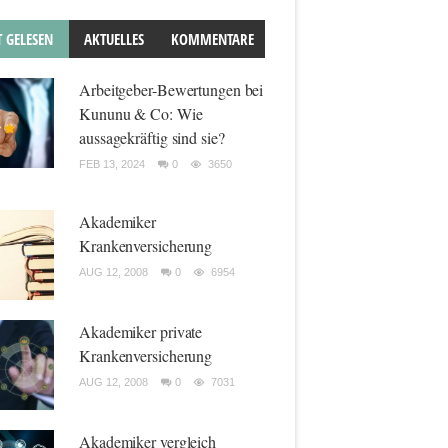
T GELESEN
AKTUELLES
KOMMENTARE
Arbeitgeber-Bewertungen bei
Kununu & Co: Wie
aussagekräftig sind sie?
FEB 13, 2024
0
3650
Akademiker
Krankenversicherung
AUG 12, 2008
0
6954
Akademiker private
Krankenversicherung
AUG 12, 2008
0
7031
Akademiker vergleich