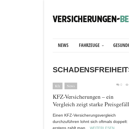
NEWS
FAHRZEUGE
GESUND
SCHADENSFREIHEI
0
Kfz
News
KFZ-Versicherungen – ein
Vergleich zeigt starke Preisgefäl
Einen KFZ-Versicherungsvergleich
durchzuführen lohnt sich oftmals doppelt:
erstens zahlt man...
WEITERLESEN