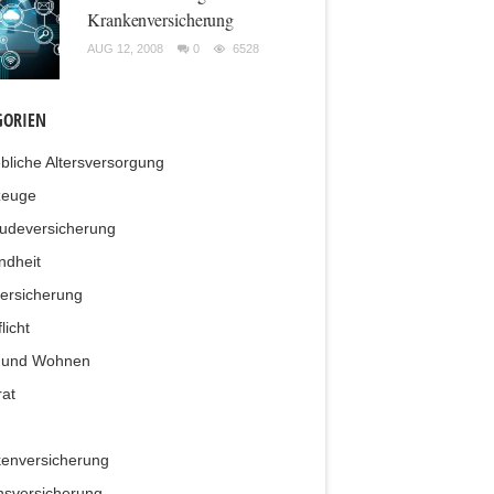
Krankenversicherung
AUG 12, 2008
0
6528
GORIEN
ebliche Altersversorgung
zeuge
udeversicherung
ndheit
ersicherung
licht
 und Wohnen
at
enversicherung
sversicherung