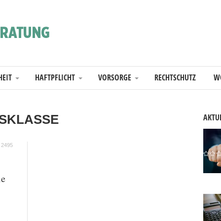
HEIT
HAFTPFLICHT
VORSORGE
RECHTSCHUTZ
W
TSKLASSE
AKTUE
2495
le