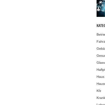
KATE
Betri
Fahr
Gebä
Gesu
Glasv
Haftpf
Haus
Hausr
Kfz
Krank
Leben