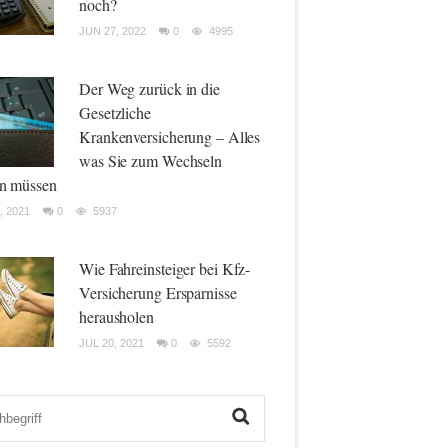
noch?
JUN 27, 2022
0
4995
Der Weg zurück in die
Gesetzliche
Krankenversicherung – Alles
was Sie zum Wechseln
n müssen
, 2021
0
5937
Wie Fahreinsteiger bei Kfz-
Versicherung Ersparnisse
herausholen
JUL 20, 2021
0
5592