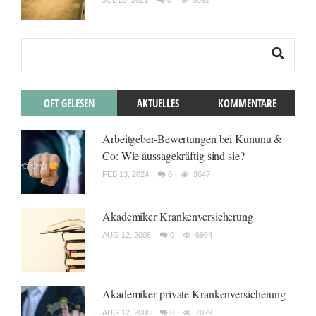
JUL 20, 2021
0
5592
OFT GELESEN
AKTUELLES
KOMMENTARE
Arbeitgeber-Bewertungen bei Kununu &
Co: Wie aussagekräftig sind sie?
FEB 13, 2024
0
3647
Akademiker Krankenversicherung
AUG 12, 2008
0
6954
Akademiker private Krankenversicherung
AUG 12, 2008
0
7029