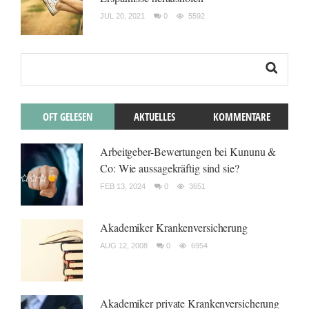
JUL 20, 2021
0
5592
OFT GELESEN
AKTUELLES
KOMMENTARE
Arbeitgeber-Bewertungen bei Kununu &
Co: Wie aussagekräftig sind sie?
FEB 13, 2024
0
3651
Akademiker Krankenversicherung
AUG 12, 2008
0
6954
Akademiker private Krankenversicherung