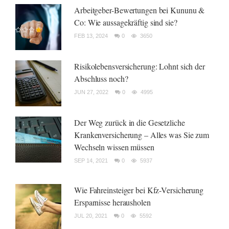
Arbeitgeber-Bewertungen bei Kununu &
Co: Wie aussagekräftig sind sie?
FEB 13, 2024
0
3650
Risikolebensversicherung: Lohnt sich der
Abschluss noch?
JUN 27, 2022
0
4995
Der Weg zurück in die Gesetzliche
Krankenversicherung – Alles was Sie zum
Wechseln wissen müssen
SEP 14, 2021
0
5937
Wie Fahreinsteiger bei Kfz-Versicherung
Ersparnisse herausholen
JUL 20, 2021
0
5592