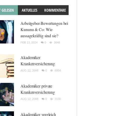
T GELESEN
AKTUELLES
KOMMENTARE
Arbeitgeber-Bewertungen bei
Kununu & Co: Wie
aussagekräftig sind sie?
FEB 13, 2024
0
3648
Akademiker
Krankenversicherung
AUG 12, 2008
0
6954
Akademiker private
Krankenversicherung
AUG 12, 2008
0
7030
Akademiker vergleich