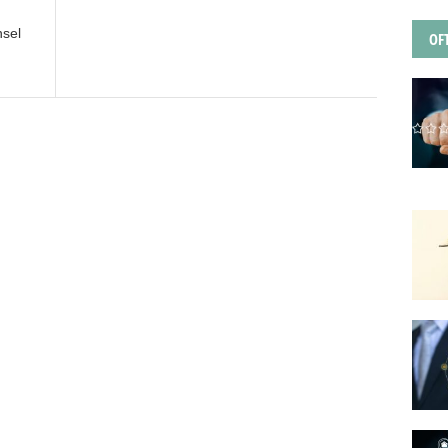
nsel
OF