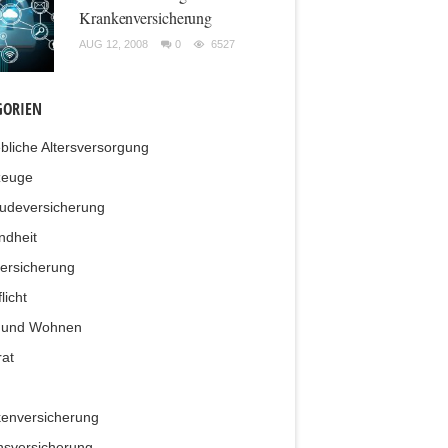
Krankenversicherung
AUG 12, 2008
0
6527
GORIEN
ebliche Altersversorgung
zeuge
udeversicherung
ndheit
ersicherung
licht
 und Wohnen
at
enversicherung
sversicherung