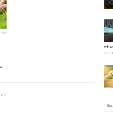
3012
wisse
SEP 14
ng
1373