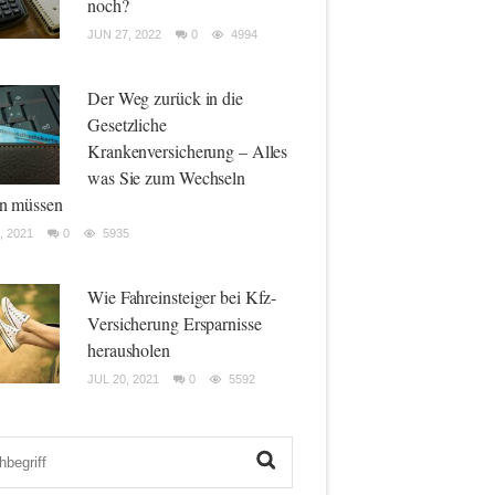
noch?
JUN 27, 2022
0
4994
Der Weg zurück in die
Gesetzliche
Krankenversicherung – Alles
was Sie zum Wechseln
n müssen
, 2021
0
5935
Wie Fahreinsteiger bei Kfz-
Versicherung Ersparnisse
herausholen
JUL 20, 2021
0
5592