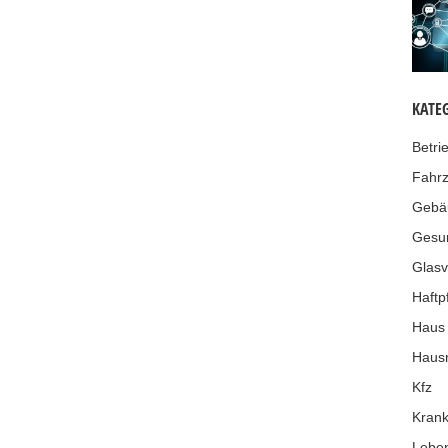
KATE
Betri
Fahr
Gebä
Gesu
Glasv
Haftpf
Haus
Hausr
Kfz
Krank
Leben