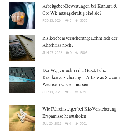
Arbeitgeber-Bewertungen bei Kununu &
Co: Wie aussagekräftig sind sie?
FEB 13, 2024
0
3655
Risikolebensversicherung: Lohnt sich der
Abschluss noch?
JUN 27, 2022
0
5003
Der Weg zurück in die Gesetzliche
Krankenversicherung – Alles was Sie zum
Wechseln wissen müssen
SEP 14, 2021
0
5945
Wie Fahreinsteiger bei Kfz-Versicherung
Ersparnisse herausholen
JUL 20, 2021
0
5601