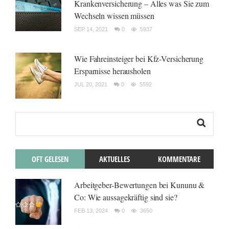
Krankenversicherung – Alles was Sie zum
Wechseln wissen müssen
SEP 14, 2021
0
5937
Wie Fahreinsteiger bei Kfz-Versicherung
Ersparnisse herausholen
JUL 20, 2021
0
5592
OFT GELESEN
AKTUELLES
KOMMENTARE
Arbeitgeber-Bewertungen bei Kununu &
Co: Wie aussagekräftig sind sie?
FEB 13, 2024
0
3650