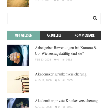
JUL 20, 2021
0
5593
OFT GELESEN
AKTUELLES
KOMMENTARE
Arbeitgeber-Bewertungen bei Kununu &
Co: Wie aussagekräftig sind sie?
FEB 13, 2024
0
3652
Akademiker Krankenversicherung
AUG 12, 2008
0
6955
Akademiker private Krankenversicherung
AUG 12, 2008
0
7031