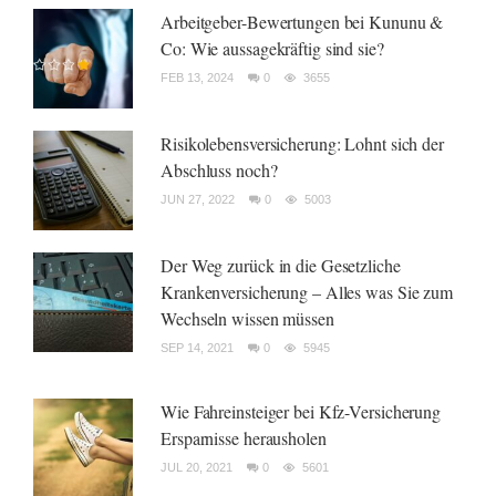
Arbeitgeber-Bewertungen bei Kununu &
Co: Wie aussagekräftig sind sie?
FEB 13, 2024
0
3655
Risikolebensversicherung: Lohnt sich der
Abschluss noch?
JUN 27, 2022
0
5003
Der Weg zurück in die Gesetzliche
Krankenversicherung – Alles was Sie zum
Wechseln wissen müssen
SEP 14, 2021
0
5945
Wie Fahreinsteiger bei Kfz-Versicherung
Ersparnisse herausholen
JUL 20, 2021
0
5601