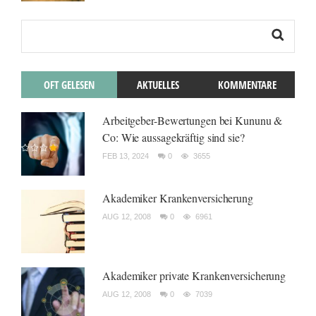
OFT GELESEN
AKTUELLES
KOMMENTARE
Arbeitgeber-Bewertungen bei Kununu &
Co: Wie aussagekräftig sind sie?
FEB 13, 2024
0
3655
Akademiker Krankenversicherung
AUG 12, 2008
0
6961
Akademiker private Krankenversicherung
AUG 12, 2008
0
7039