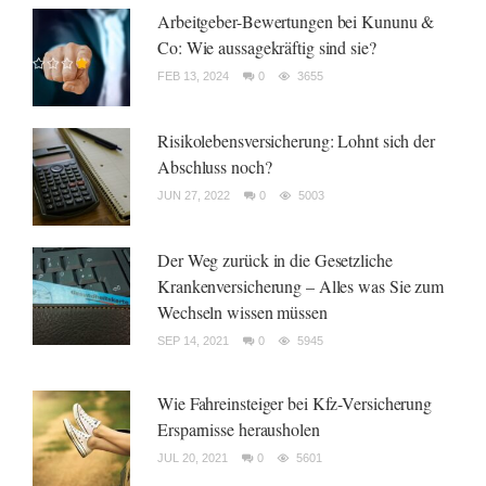
Arbeitgeber-Bewertungen bei Kununu &
Co: Wie aussagekräftig sind sie?
FEB 13, 2024
0
3655
Risikolebensversicherung: Lohnt sich der
Abschluss noch?
JUN 27, 2022
0
5003
Der Weg zurück in die Gesetzliche
Krankenversicherung – Alles was Sie zum
Wechseln wissen müssen
SEP 14, 2021
0
5945
Wie Fahreinsteiger bei Kfz-Versicherung
Ersparnisse herausholen
JUL 20, 2021
0
5601