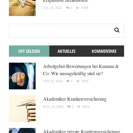
JUL 20, 2021
0
5599
OFT GELESEN
AKTUELLES
KOMMENTARE
Arbeitgeber-Bewertungen bei Kununu &
Co: Wie aussagekräftig sind sie?
FEB 13, 2024
0
3655
Akademiker Krankenversicherung
AUG 12, 2008
0
6961
Akademiker private Krankenversicherung