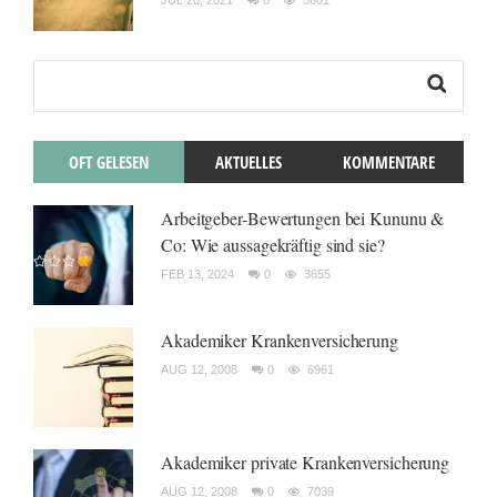
JUL 20, 2021
0
5601
OFT GELESEN
AKTUELLES
KOMMENTARE
Arbeitgeber-Bewertungen bei Kununu &
Co: Wie aussagekräftig sind sie?
FEB 13, 2024
0
3655
Akademiker Krankenversicherung
AUG 12, 2008
0
6961
Akademiker private Krankenversicherung
AUG 12, 2008
0
7039