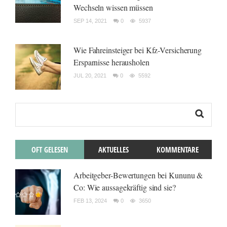
Wechseln wissen müssen
SEP 14, 2021
0
5937
Wie Fahreinsteiger bei Kfz-Versicherung
Ersparnisse herausholen
JUL 20, 2021
0
5592
OFT GELESEN
AKTUELLES
KOMMENTARE
Arbeitgeber-Bewertungen bei Kununu &
Co: Wie aussagekräftig sind sie?
FEB 13, 2024
0
3650