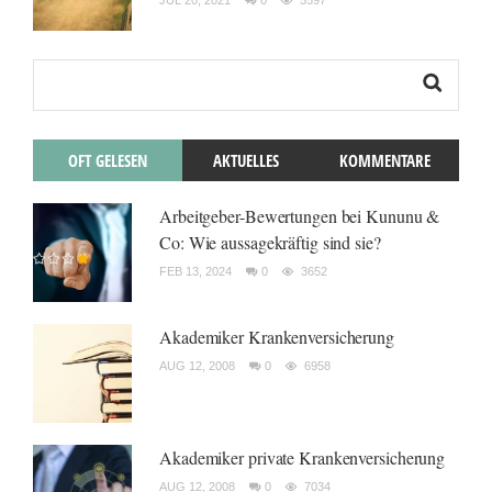
JUL 20, 2021
0
5597
OFT GELESEN
AKTUELLES
KOMMENTARE
Arbeitgeber-Bewertungen bei Kununu &
Co: Wie aussagekräftig sind sie?
FEB 13, 2024
0
3652
Akademiker Krankenversicherung
AUG 12, 2008
0
6958
Akademiker private Krankenversicherung
AUG 12, 2008
0
7034