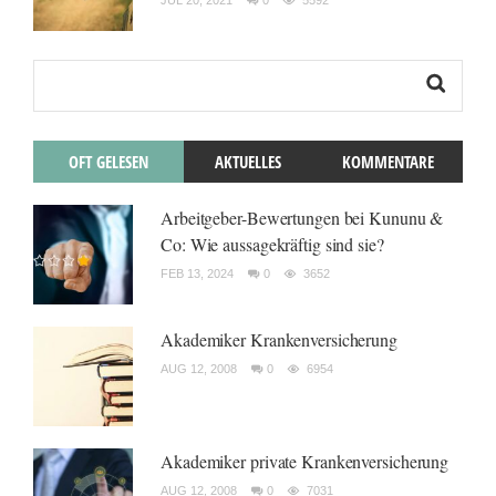
JUL 20, 2021
0
5592
OFT GELESEN
AKTUELLES
KOMMENTARE
Arbeitgeber-Bewertungen bei Kununu &
Co: Wie aussagekräftig sind sie?
FEB 13, 2024
0
3652
Akademiker Krankenversicherung
AUG 12, 2008
0
6954
Akademiker private Krankenversicherung
AUG 12, 2008
0
7031