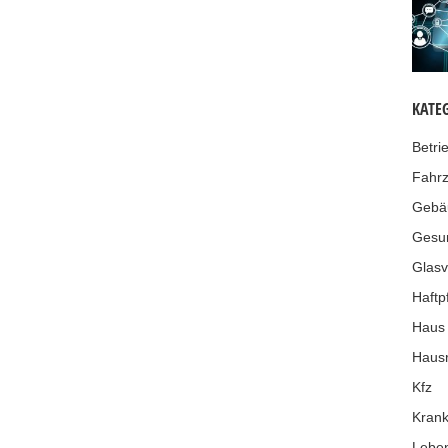
KATE
Betri
Fahr
Gebä
Gesu
Glasv
Haftpf
Haus
Hausr
Kfz
Krank
Leben