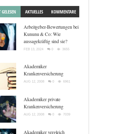
T GELESEN
AKTUELLES
KOMMENTARE
Arbeitgeber-Bewertungen bei
Kununu & Co: Wie
aussagekräftig sind sie?
FEB 13, 2024
0
3655
Akademiker
Krankenversicherung
AUG 12, 2008
0
6961
Akademiker private
Krankenversicherung
AUG 12, 2008
0
7039
Akademiker vergleich