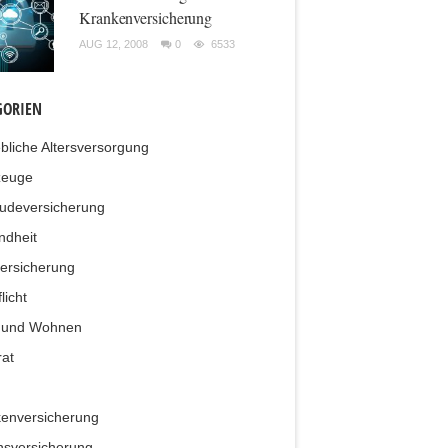
Krankenversicherung
AUG 12, 2008
0
6533
GORIEN
ebliche Altersversorgung
zeuge
udeversicherung
ndheit
ersicherung
licht
 und Wohnen
at
enversicherung
sversicherung