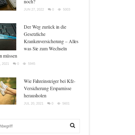
noch?
JUN 27, 2022
0
5003
Der Weg zurück in die
Gesetzliche
Krankenversicherung – Alles
was Sie zum Wechseln
n müssen
, 2021
0
5945
Wie Fahreinsteiger bei Kfz-
Versicherung Ersparnisse
herausholen
JUL 20, 2021
0
5601