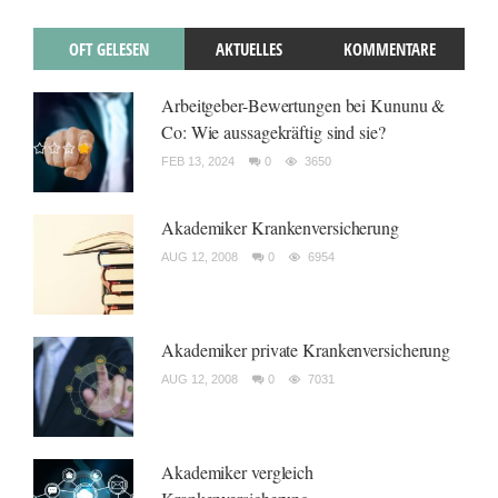
OFT GELESEN
AKTUELLES
KOMMENTARE
Arbeitgeber-Bewertungen bei Kununu &
Co: Wie aussagekräftig sind sie?
FEB 13, 2024
0
3650
Akademiker Krankenversicherung
AUG 12, 2008
0
6954
Akademiker private Krankenversicherung
AUG 12, 2008
0
7031
Akademiker vergleich