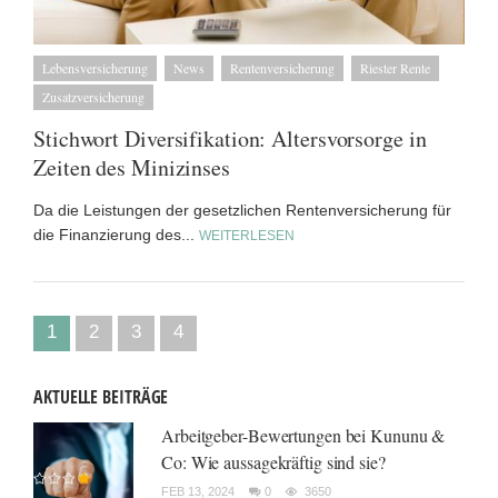
Lebensversicherung
News
Rentenversicherung
Riester Rente
Zusatzversicherung
Stichwort Diversifikation: Altersvorsorge in
Zeiten des Minizinses
Da die Leistungen der gesetzlichen Rentenversicherung für
die Finanzierung des...
WEITERLESEN
1
2
3
4
AKTUELLE BEITRÄGE
Arbeitgeber-Bewertungen bei Kununu &
Co: Wie aussagekräftig sind sie?
FEB 13, 2024
0
3650