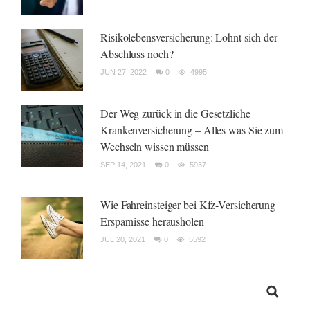
Risikolebensversicherung: Lohnt sich der
Abschluss noch?
JUN 27, 2022
0
4995
Der Weg zurück in die Gesetzliche
Krankenversicherung – Alles was Sie zum
Wechseln wissen müssen
SEP 14, 2021
0
5937
Wie Fahreinsteiger bei Kfz-Versicherung
Ersparnisse herausholen
JUL 20, 2021
0
5592