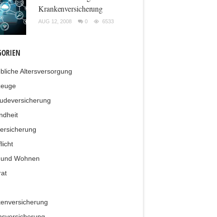
Krankenversicherung
AUG 12, 2008
0
6533
GORIEN
ebliche Altersversorgung
zeuge
udeversicherung
ndheit
ersicherung
licht
 und Wohnen
at
enversicherung
sversicherung