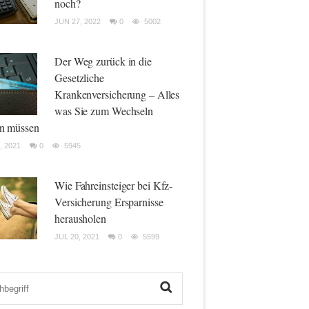
noch?
JUN 27, 2022
0
5002
Der Weg zurück in die
Gesetzliche
Krankenversicherung – Alles
was Sie zum Wechseln
n müssen
, 2021
0
5945
Wie Fahreinsteiger bei Kfz-
Versicherung Ersparnisse
herausholen
JUL 20, 2021
0
5599