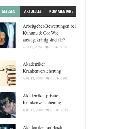
T GELESEN
AKTUELLES
KOMMENTARE
Arbeitgeber-Bewertungen bei
Kununu & Co: Wie
aussagekräftig sind sie?
FEB 13, 2024
0
3655
Akademiker
Krankenversicherung
AUG 12, 2008
0
6961
Akademiker private
Krankenversicherung
AUG 12, 2008
0
7039
Akademiker vergleich