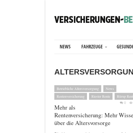
NEWS
FAHRZEUGE
GESUND
ALTERSVERSORGU
Betriebliche Altersversorgung
News
Rentenversicherung
Riester Rente
Rürup Ren
0
Mehr als
Rentenversicherung: Mehr Wiss
über die Altersvorsorge