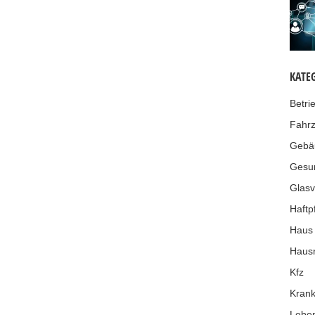
KATE
Betri
Fahr
Gebä
Gesu
Glasv
Haftpf
Haus
Hausr
Kfz
Krank
Leben