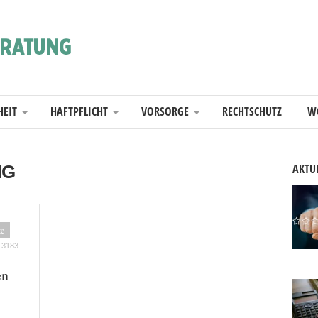
HEIT
HAFTPFLICHT
VORSORGE
RECHTSCHUTZ
W
NG
AKTUE
te
3183
en