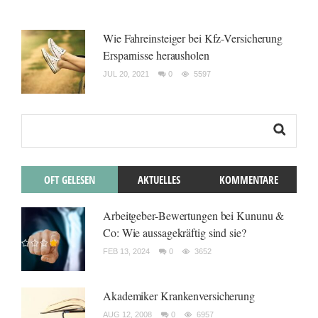
Wie Fahreinsteiger bei Kfz-Versicherung
Ersparnisse herausholen
JUL 20, 2021
0
5597
OFT GELESEN
AKTUELLES
KOMMENTARE
Arbeitgeber-Bewertungen bei Kununu &
Co: Wie aussagekräftig sind sie?
FEB 13, 2024
0
3652
Akademiker Krankenversicherung
AUG 12, 2008
0
6957