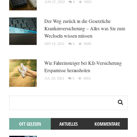
JUN 27, 2022
0
5003
Der Weg zurück in die Gesetzliche
Krankenversicherung – Alles was Sie zum
Wechseln wissen müssen
SEP 14, 2021
0
5945
Wie Fahreinsteiger bei Kfz-Versicherung
Ersparnisse herausholen
JUL 20, 2021
0
5601
OFT GELESEN
AKTUELLES
KOMMENTARE