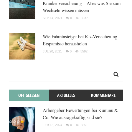
Krankenversicherung – Alles was Sie zum
Wechseln wissen müssen
SEP 14, 2021
0
5937
Wie Fahreinsteiger bei Kfz-Versicherung
Ersparnisse herausholen
JUL 20, 2021
0
5592
OFT GELESEN
AKTUELLES
KOMMENTARE
Arbeitgeber-Bewertungen bei Kununu &
Co: Wie aussagekräftig sind sie?
FEB 13, 2024
0
3651