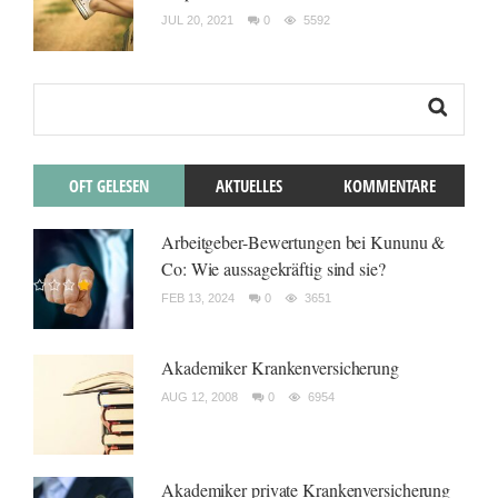
JUL 20, 2021
0
5592
OFT GELESEN
AKTUELLES
KOMMENTARE
Arbeitgeber-Bewertungen bei Kununu &
Co: Wie aussagekräftig sind sie?
FEB 13, 2024
0
3651
Akademiker Krankenversicherung
AUG 12, 2008
0
6954
Akademiker private Krankenversicherung