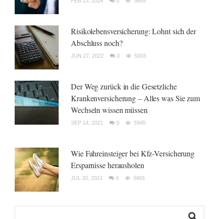
FEB 13, 2024
0
3655
Risikolebensversicherung: Lohnt sich der
Abschluss noch?
JUN 27, 2022
0
5003
Der Weg zurück in die Gesetzliche
Krankenversicherung – Alles was Sie zum
Wechseln wissen müssen
SEP 14, 2021
0
5945
Wie Fahreinsteiger bei Kfz-Versicherung
Ersparnisse herausholen
JUL 20, 2021
0
5601