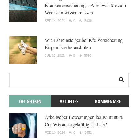
Krankenversicherung – Alles was Sie zum
Wechseln wissen müssen
SEP 14, 2021
0
5939
Wie Fahreinsteiger bei Kfz-Versicherung
Ersparnisse herausholen
JUL 20, 2021
0
5593
OFT GELESEN
AKTUELLES
KOMMENTARE
Arbeitgeber-Bewertungen bei Kununu &
Co: Wie aussagekräftig sind sie?
FEB 13, 2024
0
3652