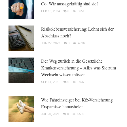
Co: Wie aussagekräftig sind sie?
FEB 13, 2024
0
3651
Risikolebensversicherung: Lohnt sich der
Abschluss noch?
JUN 27, 2022
0
4996
Der Weg zurück in die Gesetzliche
Krankenversicherung – Alles was Sie zum
Wechseln wissen müssen
SEP 14, 2021
0
5937
Wie Fahreinsteiger bei Kfz-Versicherung
Ersparnisse herausholen
JUL 20, 2021
0
5592