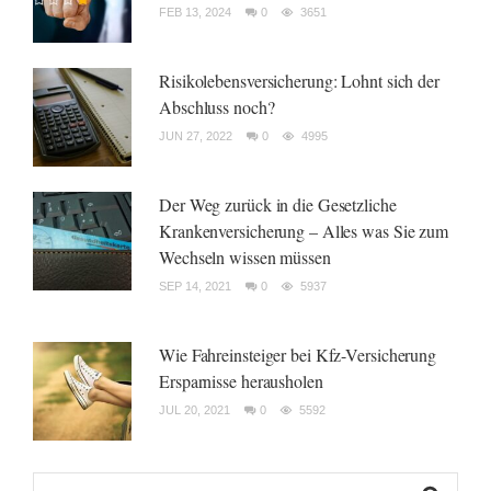
FEB 13, 2024
0
3651
Risikolebensversicherung: Lohnt sich der
Abschluss noch?
JUN 27, 2022
0
4995
Der Weg zurück in die Gesetzliche
Krankenversicherung – Alles was Sie zum
Wechseln wissen müssen
SEP 14, 2021
0
5937
Wie Fahreinsteiger bei Kfz-Versicherung
Ersparnisse herausholen
JUL 20, 2021
0
5592