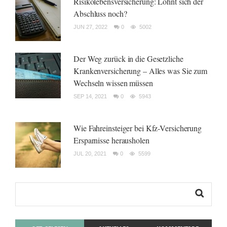
Risikolebensversicherung: Lohnt sich der
Abschluss noch?
JUN 27, 2022
0
5002
Der Weg zurück in die Gesetzliche
Krankenversicherung – Alles was Sie zum
Wechseln wissen müssen
SEP 14, 2021
0
5943
Wie Fahreinsteiger bei Kfz-Versicherung
Ersparnisse herausholen
JUL 20, 2021
0
5599