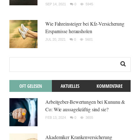
SEP 14, 2021
0
5945
Wie Fahreinsteiger bei Kfz-Versicherung
Ersparnisse herausholen
JUL 20, 2021
0
5601
OFT GELESEN
AKTUELLES
KOMMENTARE
Arbeitgeber-Bewertungen bei Kununu &
Co: Wie aussagekräftig sind sie?
FEB 13, 2024
0
3655
Akademiker Krankenversicherung