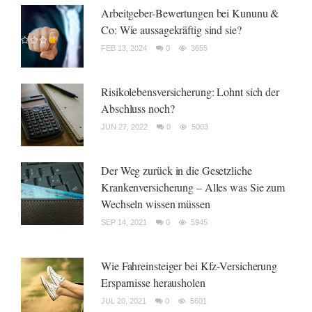
Arbeitgeber-Bewertungen bei Kununu &
Co: Wie aussagekräftig sind sie?
FEB 13, 2024
0
3655
Risikolebensversicherung: Lohnt sich der
Abschluss noch?
JUN 27, 2022
0
5003
Der Weg zurück in die Gesetzliche
Krankenversicherung – Alles was Sie zum
Wechseln wissen müssen
SEP 14, 2021
0
5945
Wie Fahreinsteiger bei Kfz-Versicherung
Ersparnisse herausholen
JUL 20, 2021
0
5601