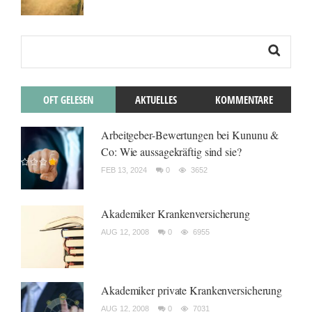
OFT GELESEN
AKTUELLES
KOMMENTARE
Arbeitgeber-Bewertungen bei Kununu &
Co: Wie aussagekräftig sind sie?
FEB 13, 2024
0
3652
Akademiker Krankenversicherung
AUG 12, 2008
0
6955
Akademiker private Krankenversicherung
AUG 12, 2008
0
7031