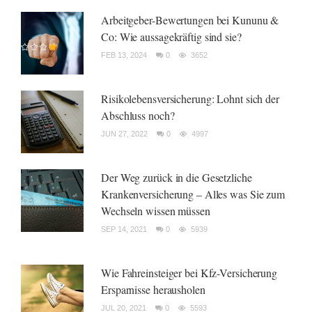
Arbeitgeber-Bewertungen bei Kununu &
Co: Wie aussagekräftig sind sie?
FEB 13, 2024
0
3652
Risikolebensversicherung: Lohnt sich der
Abschluss noch?
JUN 27, 2022
0
4997
Der Weg zurück in die Gesetzliche
Krankenversicherung – Alles was Sie zum
Wechseln wissen müssen
SEP 14, 2021
0
5939
Wie Fahreinsteiger bei Kfz-Versicherung
Ersparnisse herausholen
JUL 20, 2021
0
5593