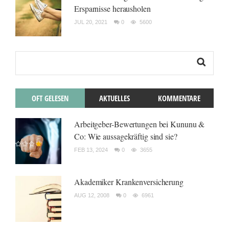
Ersparnisse herausholen
JUL 20, 2021
0
5600
OFT GELESEN
AKTUELLES
KOMMENTARE
Arbeitgeber-Bewertungen bei Kununu &
Co: Wie aussagekräftig sind sie?
FEB 13, 2024
0
3655
Akademiker Krankenversicherung
AUG 12, 2008
0
6961