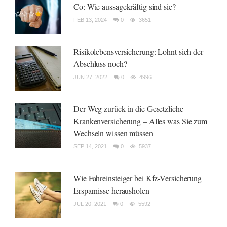
Co: Wie aussagekräftig sind sie?
FEB 13, 2024
0
3651
Risikolebensversicherung: Lohnt sich der
Abschluss noch?
JUN 27, 2022
0
4996
Der Weg zurück in die Gesetzliche
Krankenversicherung – Alles was Sie zum
Wechseln wissen müssen
SEP 14, 2021
0
5937
Wie Fahreinsteiger bei Kfz-Versicherung
Ersparnisse herausholen
JUL 20, 2021
0
5592